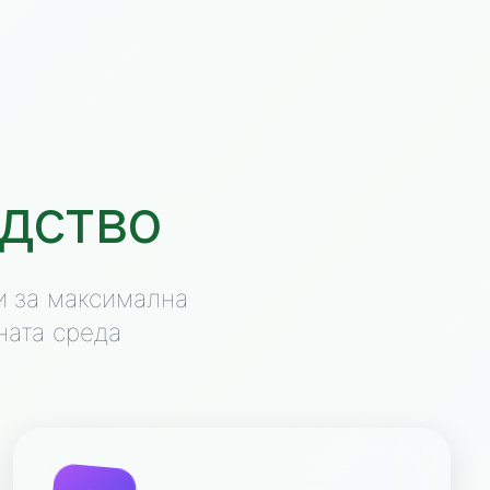
дство
и за максимална
ната среда