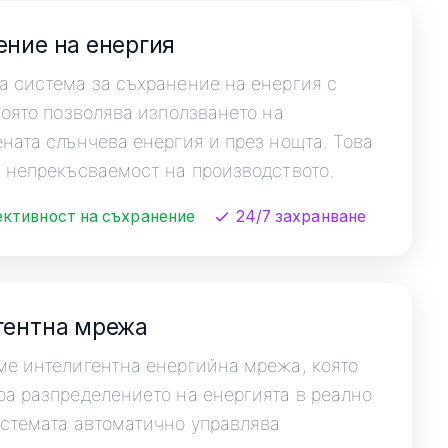
ние на енергия
 система за съхранение на енергия с
която позволява използването на
ната слънчева енергия и през нощта. Това
 непрекъсваемост на производството.
ктивност на съхранение
24/7 захранване
гентна мрежа
е интелигентна енергийна мрежа, която
а разпределението на енергията в реално
стемата автоматично управлява