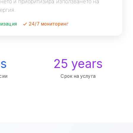
нето и приоритизира използването на
ергия.
мизация
24/7 мониторинг
ns
25 years
сии
Срок на услуга