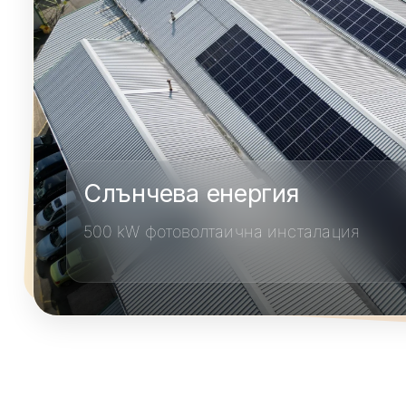
Слънчева енергия
500 kW фотоволтаична инсталация