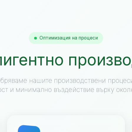
Оптимизация на процеси
лигентно произво
бряваме нашите производствени процес
ст и минимално въздействие върху окол