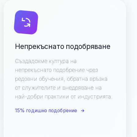
Непрекъснато подобряване
Създадохме култура на
непрекъснато подобрение чрез
редовни обучения, обратна връзка
от служителите и внедряване на
най-добри практики от индустрията.
15% годишно подобрение