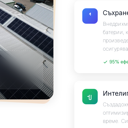
Съхране
Внедрихма
батерии, 
произведе
осигурява
95% ефе
Интели
Създадохм
оптимизир
време. Си