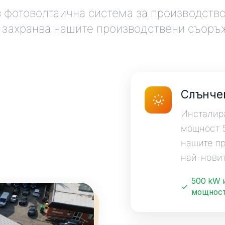
 фотоволтаична система за производство 
о захранва нашите производствени съоръ
Слънче
Инсталир
мощност 5
нашите пр
най-новит
500 kW 
мощнос