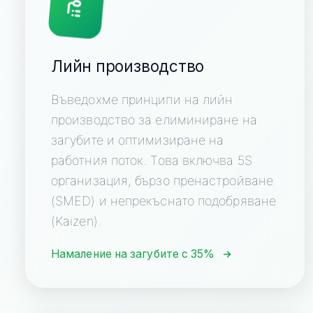
Лийн производство
Въведохме принципи на лийн
производство за елиминиране на
загубите и оптимизиране на
работния поток. Това включва 5S
организация, бързо пренастройване
(SMED) и непрекъснато подобряване
(Kaizen).
Намаление на загубите с 35%