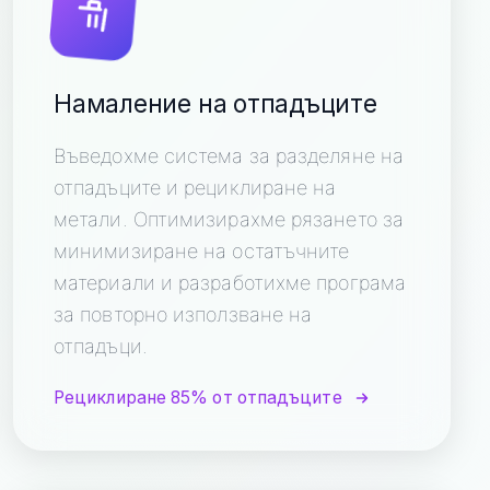
Намаление на отпадъците
Въведохме система за разделяне на
отпадъците и рециклиране на
метали. Оптимизирахме рязането за
минимизиране на остатъчните
материали и разработихме програма
за повторно използване на
отпадъци.
Рециклиране 85% от отпадъците