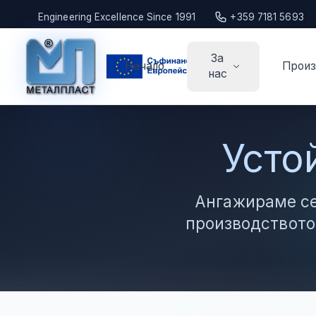
Engineering Excellence Since 1991
+359 7181 5693
За
Начало
Произ
нас
Усто
Ангажираме се
производството