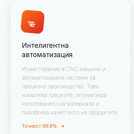
Интелигентна
автоматизация
Инвестирахме в CNC машини и
автоматизирани системи за
прецизно производство. Това
намалява грешките, оптимизира
използването на материали и
подобрява качеството на продуктите.
Точност 99.8%