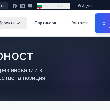
Български
рта
Админ
Проекти
Партньори
Контакти
рност
рез иновации в
ествена позиция