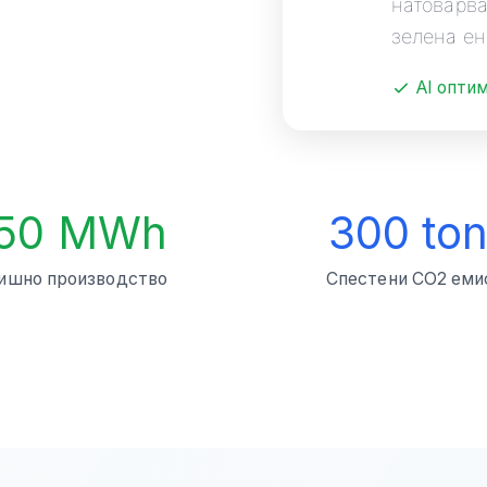
натоварва
зелена ен
AI опти
50 MWh
300 to
ишно производство
Спестени CO2 еми