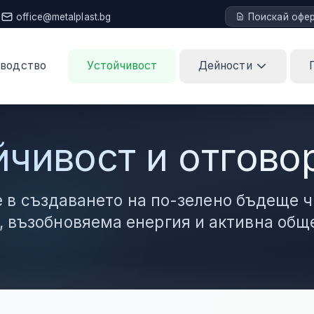
office@metalplast.bg
Поискай офе
водство
Устойчивост
Дейности
йчивост и отгово
 в създаването на по-зелено бъдеще ч
, възобновяема енергия и активна общ