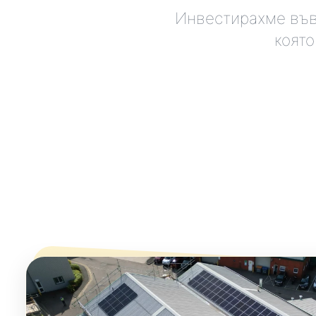
Инвестирахме във
коят