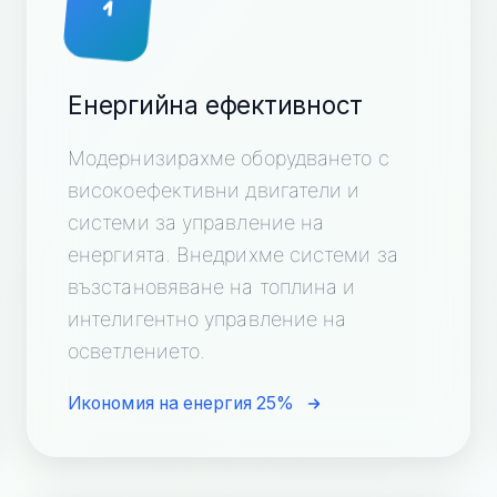
Енергийна ефективност
Модернизирахме оборудването с
високоефективни двигатели и
системи за управление на
енергията. Внедрихме системи за
възстановяване на топлина и
интелигентно управление на
осветлението.
Икономия на енергия 25%