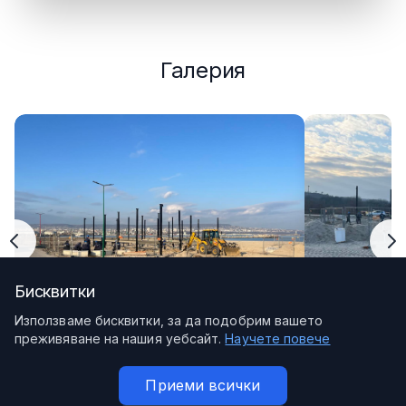
Галерия
Бисквитки
Използваме бисквитки, за да подобрим вашето
преживяване на нашия уебсайт.
Научете повече
Приеми всички