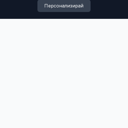
Персонализирай
Нуждаете се от
подобен проект?
Свържете се с нас, за да
обсъдим вашите изисквания и
ще ви предложим най-
доброто решение.