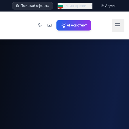
Български
Поискай оферта
Админ
AI Асистент