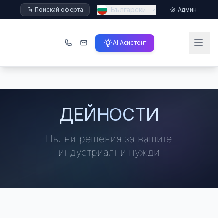
Български
Поискай оферта
Админ
AI Асистент
ДЕЙНОСТИ
Пълни решения за вашите
индустриални нужди