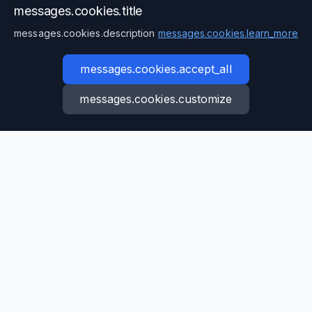
messages.cookies.title
Доставка и монтаж на оригинални и
messages.cookies.description
messages.cookies.learn_more
съвместими резервни части за всякакъв
тип оборудване.
messages.cookies.accept_all
messages.cookies.customize
Модернизация
Обновяване на съществуващо оборудване
за повишаване на производителността и
ефективността.