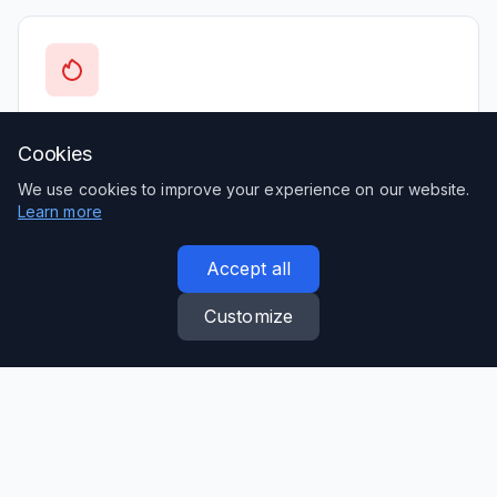
Термично оборудване
Cookies
Пещи, сушилни, топлообменници и
We use cookies to improve your experience on our website.
оборудване за термична обработка.
Learn more
Accept all
Customize
Хидравлични системи
Хидравлични преси, помпи, цилиндри и
компоненти за хидравлични системи.